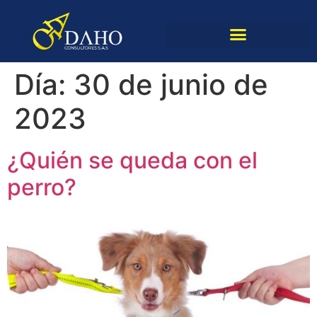
Liquidador de cuota alimentaria
Día:
30 de junio de
2023
¿Quién se queda con el
perro?